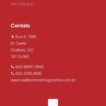
Pré Check-in
Contato
Rua 5, 1090
St. Oeste
Goiânia, GO
74115-060
(62) 98591.0960
(62) 3250.4600
reservas@sanmarinogoiania.com.br